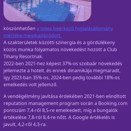
köszönhetően
a teljes beérkező foglalásállomány
mértéke megduplázódott.
A szakterületek közötti szinergia és a gördülékeny
közös munka folyamatos növekedést hozott a Club
Tihany Resortnak.
2022-ben 2021-hez képest 37%-os szobaár növekedés
jellemezte a hotelt, és ennek dinamikája megmaradt,
így 2023-ban 35%-os, 2024-ben pedig további 18%-os
emelkedés volt jellemző.
A vendégélmény javítása érdekében 2021-ben elindított
reputation management program során a Booking.com
pontszám 7,4-ről 8,5-re emelkedett, míg a bungalók
értékelése 7,8-ról 8,4-re nőtt. A Google értékelés is
javult, 4,2-ről 4,3-ra.